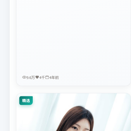
9.6万
4千
4年前
精选