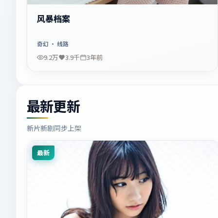
风暴档案
奇幻
· 线路
9.2万
3.9千
3年前
最新更新
新片新剧同步上架
最新