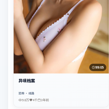
99:05
异境档案
恐怖
· 线路
9.8万
4千
3年前