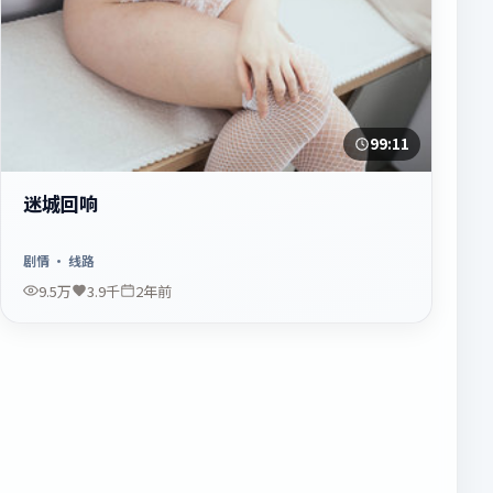
99:11
迷城回响
剧情
· 线路
9.5万
3.9千
2年前