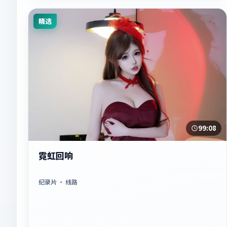
精选
99:08
霓虹回响
纪录片
· 线路