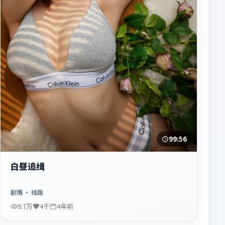
99:56
白昼追缉
剧情
· 线路
9.7万
4千
4年前