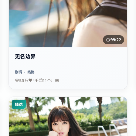
99:22
无名边界
剧情
· 线路
9.5万
4千
11个月前
精选