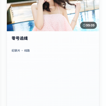
99:09
零号追缉
纪录片
· 线路