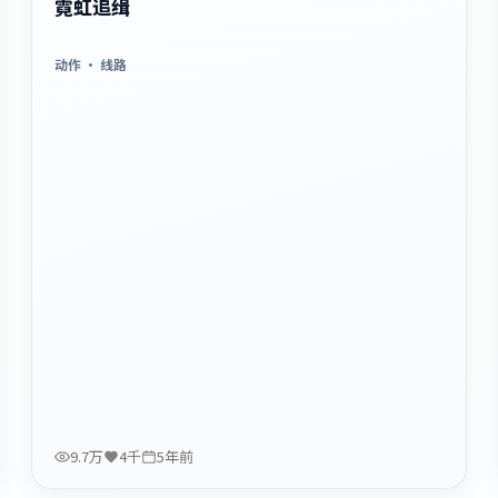
霓虹追缉
动作
· 线路
9.7万
4千
5年前